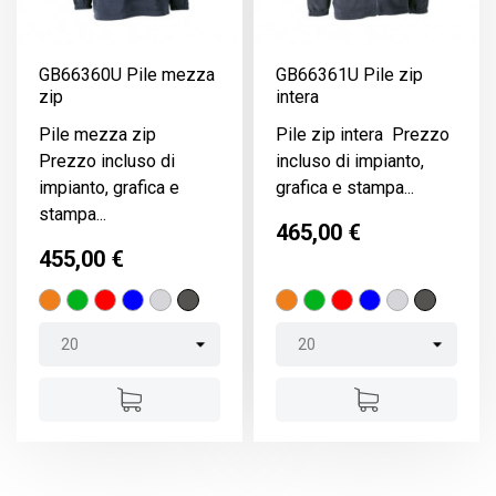
GB66360U Pile mezza
GB66361U Pile zip
zip
intera
Pile mezza zip
Pile zip intera Prezzo
Prezzo incluso di
incluso di impianto,
impianto, grafica e
grafica e stampa...
stampa...
Prezzo
465,00 €
Prezzo
455,00 €
Arancione
Verde
Rosso
Blu
grigio
graphite
Arancione
Verde
Rosso
Blu
grigio
graphite
chiaro
chiaro